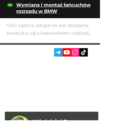
Wymiana i montaż łańcuchów
rozrządu w BMW
*Jeśli żądana usługa nie jest dostępna,
skonsultuj się z kierownikiem oddziału
SOC. SIECI:
USŁUGI
AUTOPODBOR
O NAS
CHIP TUNING
RECENZJE
KONTAKTY
BLOG
SKLEP
Właściciel Garage
Racer