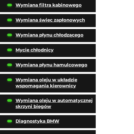
Wymiana filtra kabinowego
Wymiana świec zapłonowych
Wymiana płynu chłodzącego
Mycie chłodnicy
Wymiana płynu hamulcowego
Wymiana oleju w układzie
wspomagania kierownicy
Wymiana oleju w automatycznej
skrzyni biegów
Diagnostyka BMW