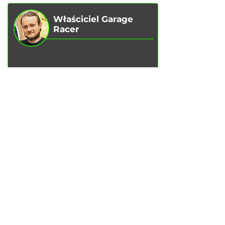
Właściciel Garage
Racer
Vadim Goncharenko
- Osobiście
kontroluję jakość świadczonych przez
nas usług.
Jeśli masz jakieś uwagi lub sugestie,
napisz do mnie
.
Napisz do Telegrama
USŁUGI
Wymiana oleju silnikowego
Wymiana klocków hamulcowych
Wymiana tarcz hamulcowych