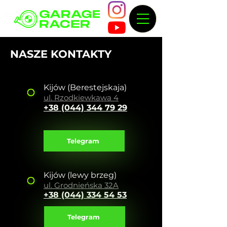
NASZE KONTAKTY
Kijów
(Berestejskaja)
ul. Rzodkiewka
wa 4
+38 (044)
344 79 29
Telegram
Kijów (lewy brzeg)
ul. Grodnieńska 32A
+38 (044) 334 54 53
Telegram