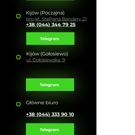
Kijów
(Poczajna)
pro-kt. Ste
Pana Bandery 21
+38 (044) 344 7
9 25
Telegram
Kijów (Gołosiewo)
ul. Gołosiewska, 9
+38 (044) 333 40 98
Telegram
Główne biuro
+38 (044) 333 90 10
Telegram