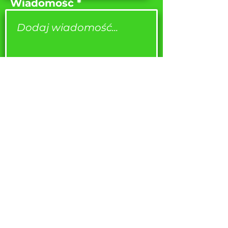
Wiadomość
WYSŁAĆ
SOC. SIECI:
USŁUGI
AUTOPODBOR
O NAS
CHIP TUNING
RECENZJE
KONTAKTY