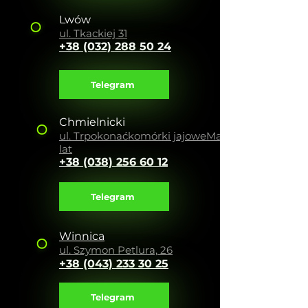
Lwów
ul. Tkackiej 31
+38 (032) 288 50 24
Telegram
Chmielnicki
ul. Tr
pokonać
komórki jajowe
Mam 12
lat
+38 (038) 256 60 12
Telegram
Winnica
ul. Szymon Petlura, 26
+38 (043) 233 30 25
Telegram