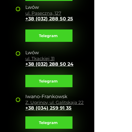
Lwów
ul. Paseczna, 127
+38 (032) 288 50 25
Telegram
Lwów
ul. Tkackiej 31
+38 (032) 288 50 24
Telegram
Iwano-Frankowsk
Z. Ugrinov, ul. Galitskaja 22
+38 (034) 259 91 35
Telegram