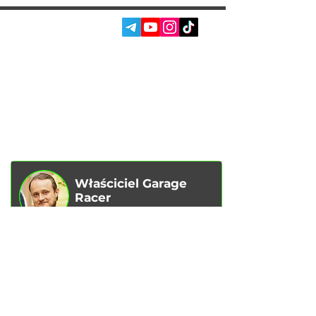
Stage 4.
SOC. SIECI:
USŁUGI
AUTOPODBOR
O NAS
CHIP TUNING
RECENZJE
KONTAKTY
BLOG
SKLEP
Właściciel Garage
Racer
Vadim Goncharenko
- Osobiście
kontroluję jakość świadczonych przez
nas usług.
Jeśli masz jakieś uwagi lub sugestie,