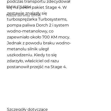
podczas transportu zdecydował 
BMW F11 525d
się na pełen pakiet Stage 4. W 
zestawie znalazły się 
Nasze serwisy BMW
turbosprężarka Turbosystems, 
pompa paliwa Dorch 2 i system 
wodno-metanolowy, co 
zapewniało około 700 KM mocy. 
Jednak z powodu braku wodno-
metanolu silnik uległ 
uszkodzeniu. Kiedy to się 
zdarzyło, właściciel od razu 
postanowił przejść na Stage 4.
Szczegóły dotyczące 