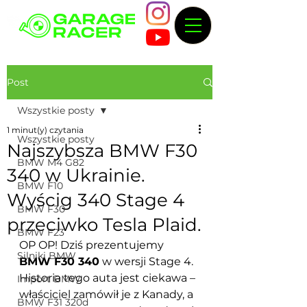
Post
Wszystkie posty
1 minut(y) czytania
Wszystkie posty
Najszybsza BMW F30
BMW M4 G82
340 w Ukrainie.
BMW F10
Wyścig 340 Stage 4
BMW F30
przeciwko Tesla Plaid.
BMW F23
OP OP! Dziś prezentujemy 
Silniki BMW
BMW F30 340
 w wersji Stage 4. 
Historia tego auta jest ciekawa – 
Import BMW
właściciel zamówił je z Kanady, a 
BMW F31 320d