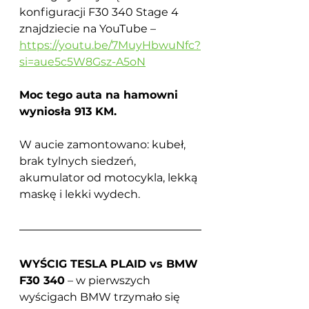
konfiguracji F30 340 Stage 4 
znajdziecie na YouTube – 
https://youtu.be/7MuyHbwuNfc?
si=aue5c5W8Gsz-A5oN
Moc tego auta na hamowni 
wyniosła 913 KM.
W aucie zamontowano: kubeł, 
brak tylnych siedzeń, 
akumulator od motocykla, lekką 
maskę i lekki wydech.
WYŚCIG TESLA PLAID vs BMW 
F30 340
 – w pierwszych 
wyścigach BMW trzymało się 