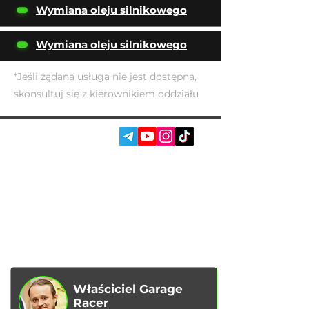
Wymiana oleju silnikowego
Wymiana oleju silnikowego
*Jeśli żądana usługa nie jest dostępna,
skonsultuj się z kierownikiem oddziału
SOC. SIECI:
USŁUGI
AUTOPODBOR
O NAS
CHIP TUNING
RECENZJE
KONTAKTY
BLOG
SKLEP
Właściciel Garage
Racer