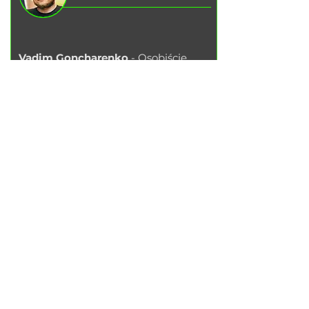
Vadim Goncharenko
- Osobiście
kontroluję jakość świadczonych przez
nas usług.
Jeśli masz jakieś uwagi lub sugestie,
napisz do mnie
.
Napisz do Telegrama
USŁUGI
Wymiana oleju silnikowego
Wymiana klocków hamulcowych
Wymiana tarcz hamulcowych
Wymiana
filtra po
wietrza
Wymiana filtra paliwa