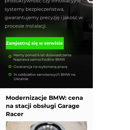
produktywność czy innowacyjne
systemy bezpieczeństwa,
gwarantujemy precyzję i jakość w
procesie instalacji.
Zarejestruj się w serwisie
Mamy ponad 6 lat doświadczenia
Naprawa samochodów BMW
Gwarancja na wykonaną pracę
14 oddziałów serwisowych BMW na
Ukrainie
Modernizacje BMW: cena
na stacji obsługi Garage
Racer