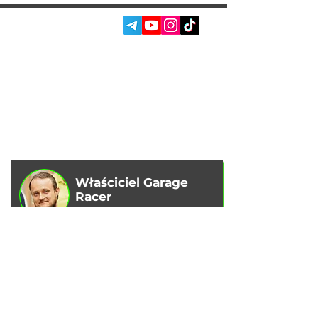
SOC. SIECI:
USŁUGI
AUTOPODBOR
O NAS
CHIP TUNING
RECENZJE
KONTAKTY
BLOG
SKLEP
Właściciel Garage
Racer
Vadim Goncharenko
- Osobiście
kontroluję jakość świadczonych przez
nas usług.
Jeśli masz jakieś uwagi lub sugestie,