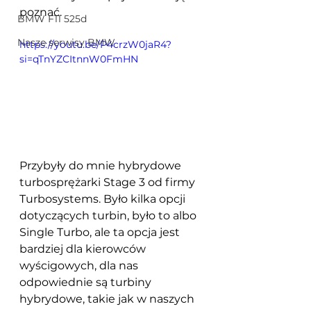
poznać.
BMW F11 525d
Nasze serwisy BMW
https://youtu.be/P4crzW0jaR4?
si=qTnYZCItnnW0FmHN
Przybyły do mnie hybrydowe 
turbosprężarki Stage 3 od firmy 
Turbosystems. Było kilka opcji 
dotyczących turbin, było to albo 
Single Turbo, ale ta opcja jest 
bardziej dla kierowców 
wyścigowych, dla nas 
odpowiednie są turbiny 
hybrydowe, takie jak w naszych 