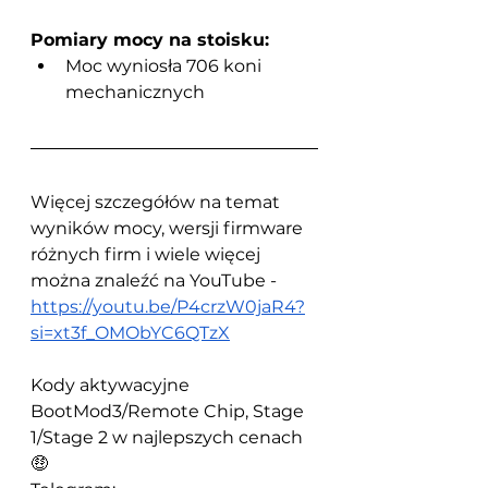
Pomiary mocy na stoisku:
Moc wyniosła 706 koni 
mechanicznych
Więcej szczegółów na temat 
wyników mocy, wersji firmware 
różnych firm i wiele więcej 
można znaleźć na YouTube - 
https://youtu.be/P4crzW0jaR4?
si=xt3f_OMObYC6QTzX
Kody aktywacyjne 
BootMod3/Remote Chip, Stage 
1/Stage 2 w najlepszych cenach 
🤑