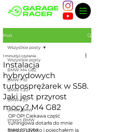
Post
Wszystkie posty
1 minut(y) czytania
Wszystkie posty
Instalacja
BMW M4 G82
hybrydowych
BMW F10
turbosprężarek w S58.
BMW F30
Jaki jest przyrost
BMW F23
mocy? M4 G82
Silniki BMW
OP OP! Ciekawa część 
Import BMW
tuningowa dotarła do mnie 
BMW F31 320d
bardzo szybko i pojechałem ją 