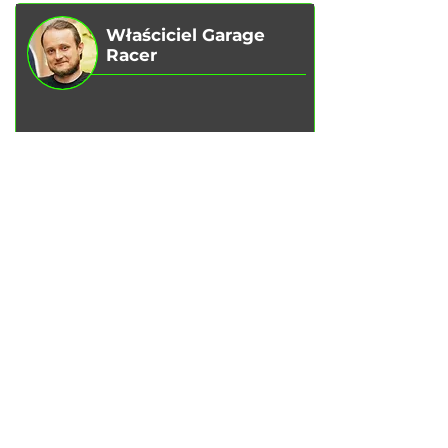
Właściciel Garage
Racer
Vadim Goncharenko
- Osobiście
kontroluję jakość świadczonych przez
nas usług.
Jeśli masz jakieś uwagi lub sugestie,
napisz do mnie
.
Napisz do Telegrama
USŁUGI
Wymiana oleju silnikowego
Wymiana klocków hamulcowych
Wymiana tarcz hamulcowych