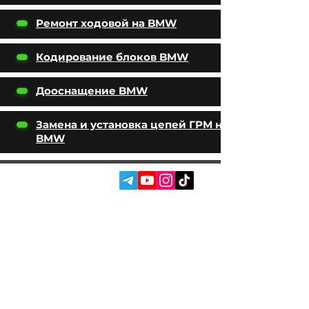
Ремонт ходовой на BMW
Кодирование блоков BMW
Дооснащение BMW
Замена и установка цепей ГРМ на
BMW
SOC. SIECI:
USŁUGI
AUTOPODBOR
O NAS
CHIP TUNING
RECENZJE
KONTAKTY
BLOG
SKLEP