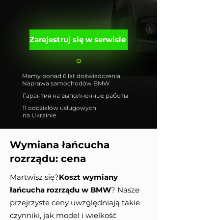
Zarejestruj się w serwisie
Mamy ponad 6 lat doświadczenia
Naprawa samochodów BMW
Гарантия на выполненные работы
11 oddziałów usługowych
na Ukrainie
Wymiana łańcucha
rozrządu: cena
Martwisz się?
Koszt wymiany
łańcucha rozrządu w BMW
? Nasze
przejrzyste ceny uwzględniają takie
czynniki, jak model i wielkość