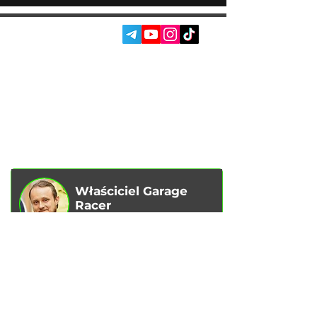
SOC. SIECI:
USŁUGI
AUTOPODBOR
O NAS
CHIP TUNING
RECENZJE
KONTAKTY
BLOG
SKLEP
Właściciel Garage
Racer
Vadim Goncharenko
- Osobiście
kontroluję jakość świadczonych przez
nas usług.