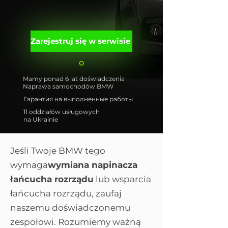
Zarejestruj się w serwisie
Mamy ponad 6 lat doświadczenia
Naprawa samochodów BMW
Гарантия на выполненные работы
11 oddziałów usługowych
na Ukrainie
Jeśli Twoje BMW tego
wymaga
wymiana napinacza
łańcucha rozrządu
lub wsparcia
łańcucha rozrządu, zaufaj
naszemu doświadczonemu
zespołowi. Rozumiemy ważną