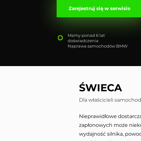
Zarejestruj się w serwisie
Mamy ponad 6 lat
doświadczenia
Naprawa samochodów BMW
ŚWIECA
Dla właścicieli samoch
Nieprawidłowe dostarcza
zapłonowych może nieko
wydajność silnika, powo