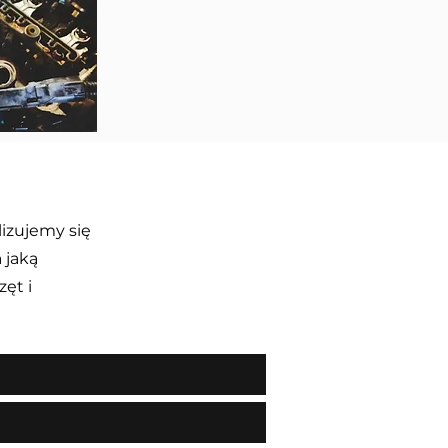
izujemy się
 jaką
ęt i