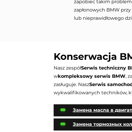
zapobiec takim problem
zapłonowych BMW przy 
lub nieprawidłowego dzia
Konserwacja 
Nasz zespół
Serwis techniczny
w
kompleksowy serwis BMW
, 
zasługuje. Nasz
Serwis samocho
wykwalifikowanych techników, któ
Замена масла в двига
Замена тормозных ко