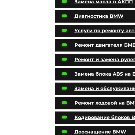
Замена масла в АКПП
Диагностика BMW
Услуги по ремонту ав
Ремонт двигателя БМ
Ремонт и замена руле
Замена блока ABS на
Замена и обслуживан
Ремонт ходовой на B
Кодирование блоков
Дооснащение BMW