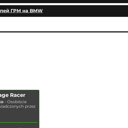
епей ГРМ на BMW
AUTOPODBOR
USŁUGI
CHIP TUNING
Wymiana oleju silnikowego
KONTAKTY
Wymiana klocków hamulcowych
SKLEP
Wymiana tarcz hamulcowych
Wymiana
filtra po
wietrza
Wymiana filtra paliwa
Wymiana filtra kabinowego
Wymiana świec zapłonowych
age Racer
Wymiana płynu chłodzącego
ko
- Osobiście
Mycie chłodnicy
wiadczonych przez
Wymiana płynu hamulcowego
Wymiana oleju w układzie
hydraulicznym