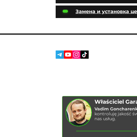
Замена и установка ц
SOC. SIECI:
USŁUGI
O NAS
RECENZJE
BLOG
Właściciel Gar
Vadim Goncharen
kontroluję jakość ś
nas usług.