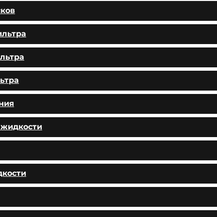
сков
ильтра
льтра
ьтра
ния
 жидкости
дкости