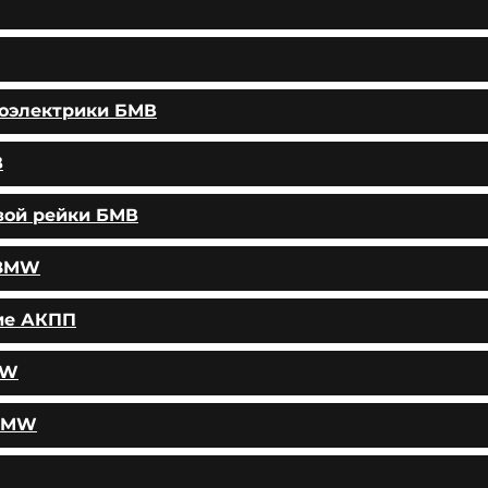
тоэлектрики БМВ
В
вой рейки БМВ
 BMW
ие АКПП
MW
 BMW