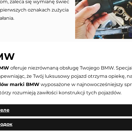
om, zaleca się wymianę świec
pierwszych oznakach zużycia
łania.
BMW
 BMW
oferuje niezrównaną obsługę Twojego BMW. Specjal
zapewniając, że Twój luksusowy pojazd otrzyma opiekę, na
dów marki BMW
wyposażone w najnowocześniejszy sprz
rzy rozumieją zawiłości konstrukcji tych pojazdów.
теле
лодок