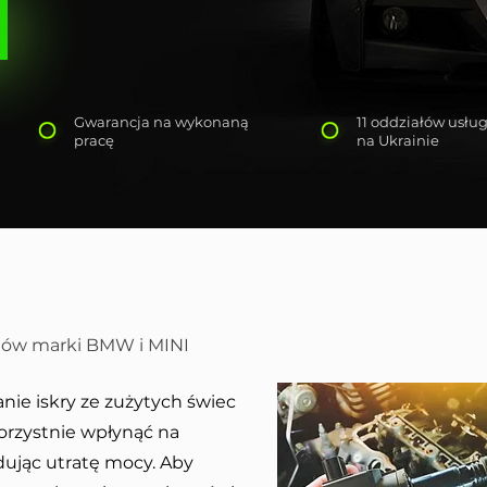
Gwarancja na wykonaną
11 oddziałów usł
pracę
na Ukrainie
odów marki BMW i MINI
nie iskry ze zużytych świec
rzystnie wpłynąć na
dując utratę mocy. Aby