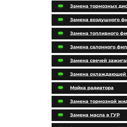
Замена тормозных ди
Замена воздушного ф
Замена топливного фи
Замена салонного фил
Замена свечей зажига
Замена охлаждающей
Мойка радиатора
Замена тормозной жи
Замена масла в ГУР