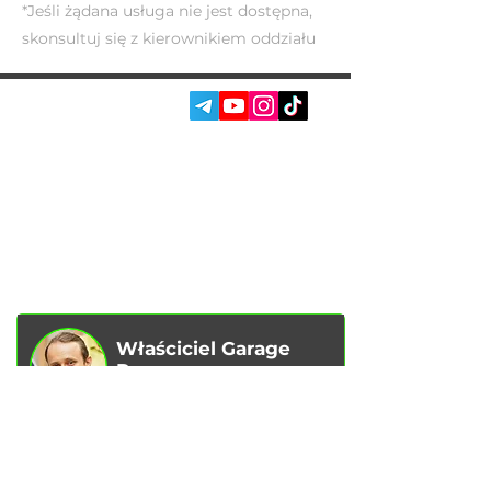
*Jeśli żądana usługa nie jest dostępna,
skonsultuj się z kierownikiem oddziału
SOC. SIECI:
USŁUGI
AUTOPODBOR
O NAS
CHIP TUNING
RECENZJE
KONTAKTY
BLOG
SKLEP
Właściciel Garage
Racer
Vadim Goncharenko
- Osobiście