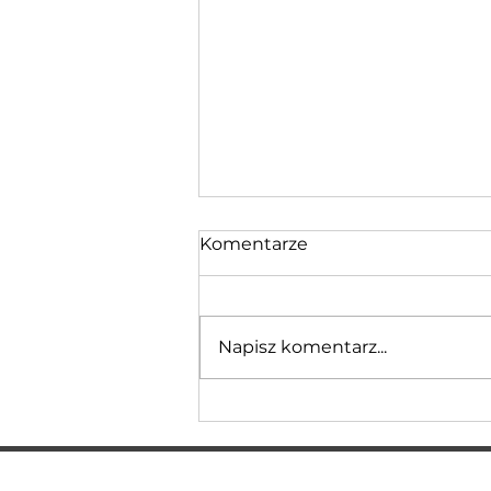
Komentarze
Napisz komentarz...
W Kijowie otwarto 4.
stację serwisową BMW!
BMW Service na
Goloseevskaya to 14.
SOC. SIECI:
USŁUGI