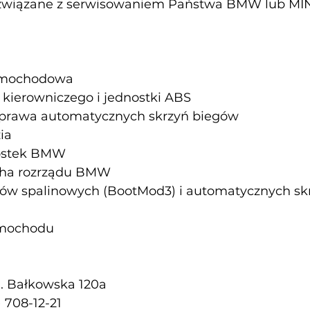
 związane z serwisowaniem Państwa BMW lub MIN
samochodowa
kierowniczego i jednostki ABS
naprawa automatycznych skrzyń biegów
ia
nostek BMW
cha rozrządu BMW
ików spalinowych (BootMod3) i automatycznych sk
amochodu
l. Bałkowska 120a
) 708-12-21