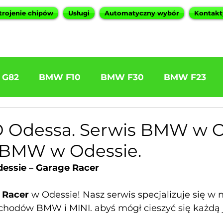
trojenie chipów
Usługi
Automatyczny wybór
Kontakt
 G82
BMW F10
BMW F30
BMW F23
1 320d
BMW F11 525d
Nasze serwisy BMW
Odessa. Serwis BMW w O
BMW w Odessie.
essie – Garage Racer
 Racer
w Odessie! Nasz serwis specjalizuje się w 
hodów BMW i MINI. abyś mógł cieszyć się każdą 