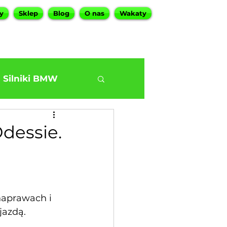
y
Sklep
Blog
O nas
Wakaty
Silniki BMW
dessie.
naprawach i 
jazdą.