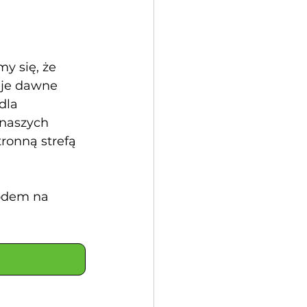
y się, że 
uje dawne 
dla 
naszych 
ronną strefą 
odem na 