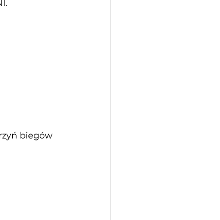
I.
rzyń biegów 