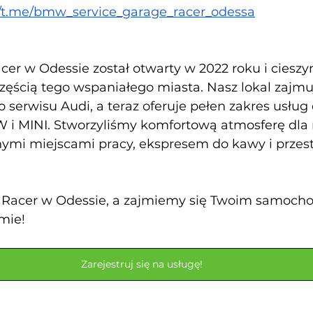
//t.me/bmw_service_garage_racer_odessa
er w Odessie został otwarty w 2022 roku i cieszym
zęścią tego wspaniałego miasta. Nasz lokal zajm
o serwisu Audi, a teraz oferuje pełen zakres usług 
 MINI. Stworzyliśmy komfortową atmosferę dla 
ymi miejscami pracy, ekspresem do kawy i przest
e Racer w Odessie, a zajmiemy się Twoim samoch
mie!
Zarejestruj się na usługę!