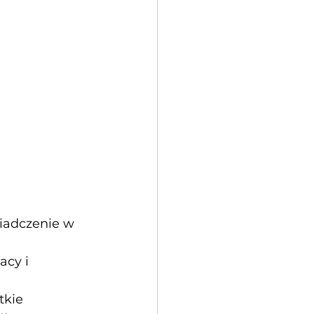
iadczenie w 
acy i 
kie 