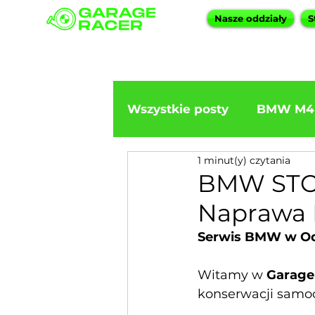
Nasze oddziały
S
Wszystkie posty
BMW M4
1 minut(y) czytania
Import BMW
BMW F3
BMW STO 
Naprawa 
Serwis BMW w Od
Witamy w
Garage
konserwacji samoc