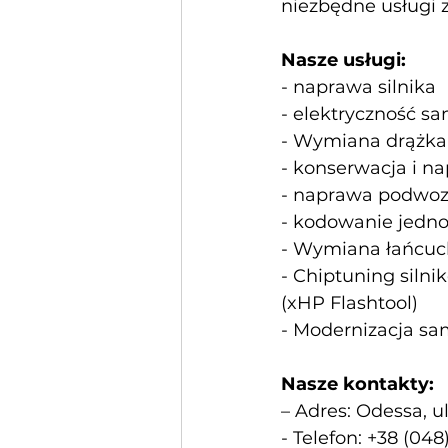
niezbędne usługi
Nasze usługi:
- naprawa silnika
- elektryczność 
- Wymiana drążka 
- konserwacja i 
- naprawa podwoz
- kodowanie jed
- Wymiana łańcu
- Chiptuning siln
(xHP Flashtool)
- Modernizacja s
Nasze kontakty:
– Adres: Odessa, u
- Telefon: +38 (048