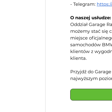
- Telegram:
https:
O naszej usłudze:
Oddział Garage Rac
możemy stać się c
miejsce oficjalneg
samochodów BMW i
klientów z wygodn
klienta.
Przyjdź do Garag
najwyższym pozio