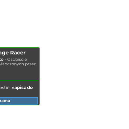
CHIP TUNING
Wymiana oleju silnikowego
KONTAKTY
Wymiana klocków hamulcowych
SKLEP
Wymiana tarcz hamulcowych
Wymiana
filtra po
wietrza
Wymiana filtra paliwa
Wymiana filtra kabinowego
Wymiana świec zapłonowych
age Racer
Wymiana płynu chłodzącego
ko
- Osobiście
Mycie chłodnicy
wiadczonych przez
Wymiana płynu hamulcowego
Wymiana oleju w układzie
hydraulicznym
stie,
napisz do
grama
ADRESY ODDZIAŁÓW