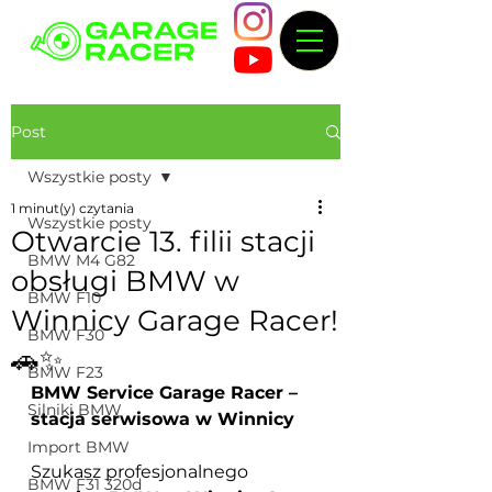
Post
Wszystkie posty
1 minut(y) czytania
Wszystkie posty
Otwarcie 13. filii stacji
BMW M4 G82
obsługi BMW w
BMW F10
Winnicy Garage Racer!
BMW F30
🚗✨
BMW F23
BMW Service Garage Racer – 
Silniki BMW
stacja serwisowa w Winnicy
Import BMW
Szukasz profesjonalnego
BMW F31 320d