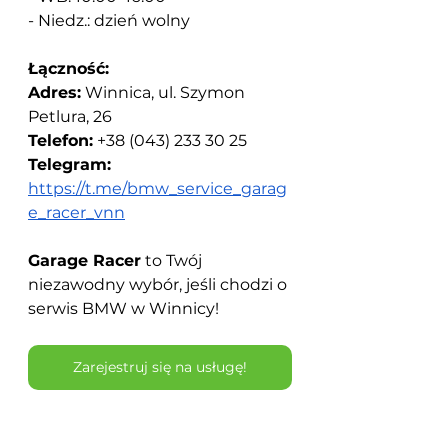
- Niedz.: dzień wolny
Łączność:
Adres:
Winnica, ul. Szymon 
Petlura, 26
Telefon:
+38 (043) 233 30 25
Telegram:
https://t.me/bmw_service_garag
e_racer_vnn
Garage Racer
to Twój 
niezawodny wybór, jeśli chodzi o 
serwis BMW w Winnicy!
Zarejestruj się na usługę!