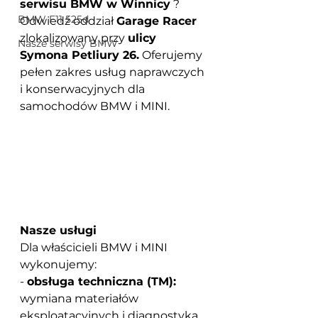
serwisu BMW w Winnicy
? 
BMW F11 525d
Odwiedź
 oddział 
Garage Racer
zlokalizowany przy
ulicy 
Nasze serwisy BMW
Symona Petliury 26.
Oferujemy 
pełen zakres usług naprawczych 
i konserwacyjnych dla 
samochodów BMW i MINI.
Nasze usługi
Dla właścicieli BMW i MINI 
wykonujemy:
-
obsługa techniczna (TM):
wymiana materiałów 
eksploatacyjnych i diagnostyka 