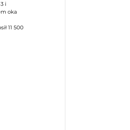
 i 
em oka 
ił 11 500 