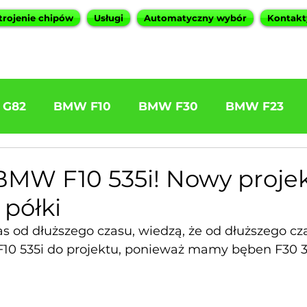
trojenie chipów
Usługi
Automatyczny wybór
Kontakt
 G82
BMW F10
BMW F30
BMW F23
1 320d
BMW F11 525d
Nasze serwisy BMW
MW F10 535i! Nowy projek
 półki
nas od dłuższego czasu, wiedzą, że od dłuższego cz
0 535i do projektu, ponieważ mamy bęben F30 3