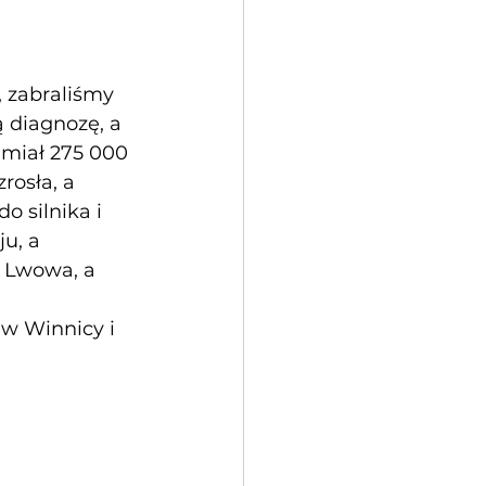
 zabraliśmy 
diagnozę, a 
miał 275 000 
osła, a 
o silnika i 
u, a 
 Lwowa, a 
w Winnicy i 