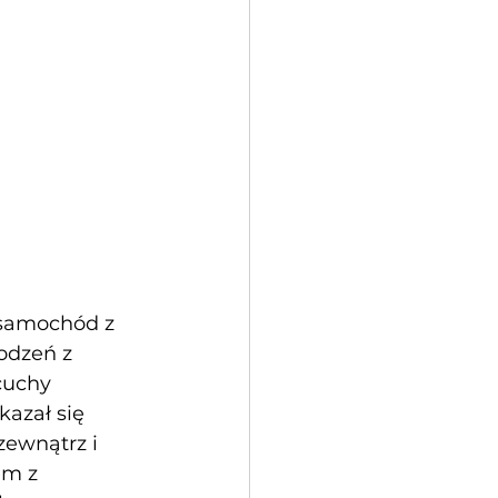
 samochód z 
odzeń z 
cuchy 
azał się 
ewnątrz i 
em z 