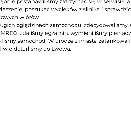
ępnie postanowiliśmy zatrzymać się w serwisie, a
szenie, poszukać wycieków z silnika i sprawdzić, 
lowych wiórów. 
długich oględzinach samochodu, zdecydowaliśmy si
 MREO, zdaliśmy egzamin, wymieniliśmy pieniądze
liśmy samochód. W drodze z miasta zatankowal
liwie dotarliśmy do Lwowa...