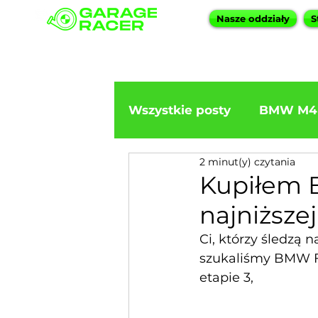
Nasze oddziały
S
Wszystkie posty
BMW M4
2 minut(y) czytania
Import BMW
BMW F3
Kupiłem B
najniższej
Ci, którzy śledzą 
szukaliśmy BMW F1
etapie 3,