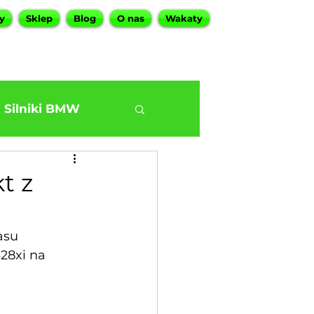
y
Sklep
Blog
O nas
Wakaty
Silniki BMW
t z
asu 
28xi na 