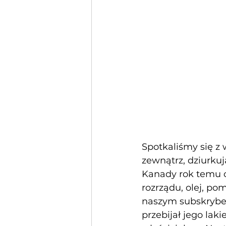
Spotkaliśmy się z
zewnątrz, dziurku
Kanady rok temu o
rozrządu, olej, po
naszym subskrybe
przebijał jego lak