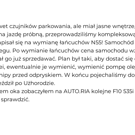
et czujników parkowania, ale miał jasne wnętrze,
a jazdę próbną, przeprowadziliśmy kompleksową 
zapisał się na wymianę łańcuchów N55! Samochód 
iegu. Po wymianie łańcuchów cena samochodu wzr
ał go już sprzedawać. Plan był taki, aby dostać się d
ei, ewentualnie je wymienić, wymienić pompę olej
chipy przed odpryskiem. W końcu pojechaliśmy do
ździł po Użhorodzie. 
m oka zobaczyłem na AUTO.RIA kolejne F10 535i 
 sprawdzić.