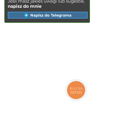
Jeśli masz jakieś uwagi lub sugestie,
napisz do mnie
.
Napisz do Telegrama
USŁUGI
Wymiana oleju silnikowego
Wymiana klocków hamulcowych
Wymiana tarcz hamulcowych
Wymiana
filtra po
wietrza
Wymiana filtra paliwa
Wymiana filtra kabinowego
КНОПКА
ЗВ'ЯЗКУ
Wymiana świec zapłonowych
Wymiana płynu chłodzącego
Mycie chłodnicy
Wymiana płynu hamulcowego
Wymiana oleju w układzie hydraulicznym