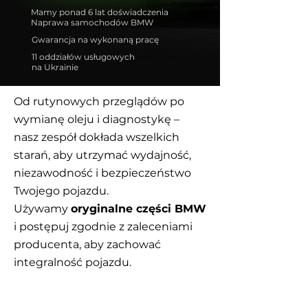
Mamy ponad 6 lat doświadczenia
Naprawa samochodów BMW
Gwarancja na wykonaną pracę
11 oddziałów usługowych
na Ukrainie
Od rutynowych przeglądów po
wymianę oleju i diagnostykę –
nasz zespół dokłada wszelkich
starań, aby utrzymać wydajność,
niezawodność i bezpieczeństwo
Twojego pojazdu.
Używamy
oryginalne części BMW
i postępuj zgodnie z zaleceniami
producenta, aby zachować
integralność pojazdu.