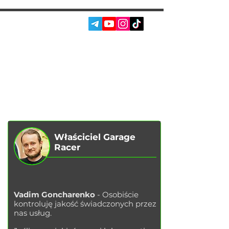
SOC. SIECI:
USŁUGI
AUTOPODBOR
O NAS
CHIP TUNING
RECENZJE
KONTAKTY
BLOG
SKLEP
Właściciel Garage
Racer
Vadim Goncharenko
- Osobiście
kontroluję jakość świadczonych przez
nas usług.