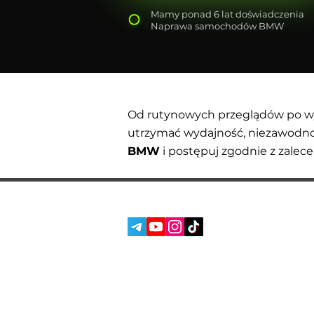
Mamy ponad 6 lat doświadczenia
Naprawa samochodów BMW
Od rutynowych przeglądów po wym
utrzymać wydajność, niezawodn
BMW
i postępuj zgodnie z zalec
SOC. SIECI:
USŁUGI
O NAS
RECENZJE
BLOG