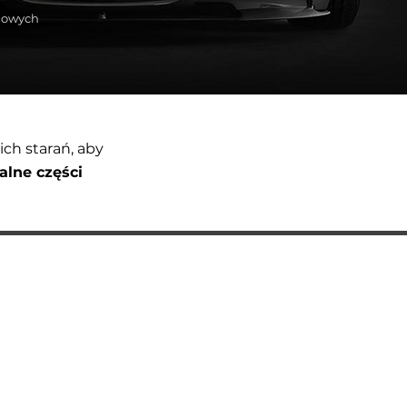
ugowych
ch starań, aby
alne części
USŁUGI
Wymiana oleju w automatycznej skrzyni biegów
Diagnostyka BMW
Usługi naprawy elektryki samochodowej BMW
Naprawa silników BMW
Naprawa i wymiana przekładni kierowniczej BMW
Wymiana modułu ABS w BMW