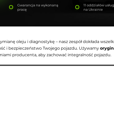
Gwarancja na wykonaną
11 oddziałów usł
pracę
na Ukrainie
ianę oleju i diagnostykę – nasz zespół dokłada wszelki
ość i bezpieczeństwo Twojego pojazdu. Używamy
orygin
eniami producenta, aby zachować integralność pojazdu.
AUTOPODBOR
USŁUGI
CHIP TUNING
Wymiana oleju silnikowego
KONTAKTY
Wymiana klocków hamulcowych
SKLEP
Wymiana tarcz hamulcowych
Wymiana
filtra po
wietrza
Wymiana filtra paliwa
Wymiana filtra kabinowego