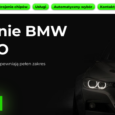
trojenie chipów
Usługi
Automatyczny wybór
Kontakt
nie BMW
O
pewniają pełen zakres