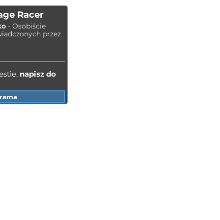
Wymiana świec zapłonowych
age Racer
Wymiana płynu chłodzącego
ko
- Osobiście
Mycie chłodnicy
wiadczonych przez
Wymiana płynu hamulcowego
Wymiana oleju w układzie
hydraulicznym
stie,
napisz do
grama
ADRESY ODDZIAŁÓW
Odessa
Dniepr
Winnica
Zaporoże
Chmielnicki
Iwano-Frankowsk