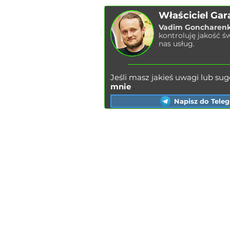
Właściciel Gar
Vadim Goncharen
kontroluję jakość ś
nas usług.
Jeśli masz jakieś uwagi lub suge
mnie
.
Napisz do Tele
Kijów
Lwów
Charkow