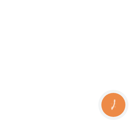
Wymiana i konserwacja automatycznej skrzyni biegów
Naprawa podwozia BMW
Kodowanie blokowe BMW
Modernizacja BMW
Wymiana i montaż łańcuchów rozrządu w BMW
Użgorod
КНОПКА
Tarnopol
ЗВ'ЯЗКУ