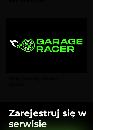
xHP Flashtool
Chip tuning silnika
Diesla
Zarejestruj się w
serwisie