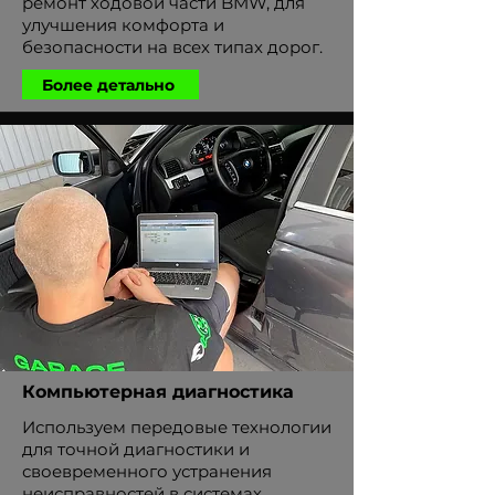
ремонт ходовой части BMW, для
улучшения комфорта и
безопасности на всех типах дорог.
Более детально
Компьютерная диагностика
Используем передовые технологии
для точной диагностики и
своевременного устранения
неисправностей в системах.