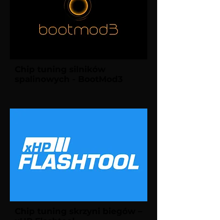
Chip tuning silników
spalinowych - BootMod3
Chip tuning skrzyni biegów –