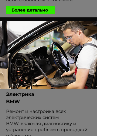
Более детально
Электрика
BMW
Ремонт и настройка всех
электрических систем
BMW, включая диагностику и
устранение проблем с проводкой
и блоками.