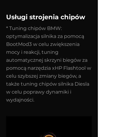
Usługi strojenia chipów
* Tuning chipów BMW:
optymalizacja silnika za pomocą
BootMod3 w celu zwiększenia
mocy i reakcji, tuning
automatycznej skrzyni biegów za
pomocą narzędzia xHP Flashtool w
celu szybszej zmiany biegów, a
także tuning chipów silnika Diesla
w celu poprawy dynamiki i
wydajności.