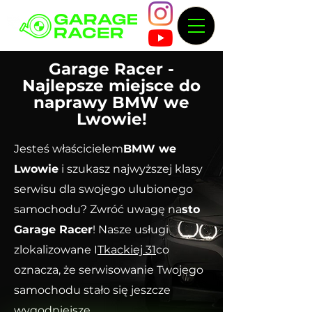
Garage Racer -
Najlepsze miejsce do
naprawy BMW we
Lwowie!
Jesteś właścicielem
BMW we
Lwowie
i szukasz najwyższej klasy
serwisu dla swojego ulubionego
samochodu? Zwróć uwagę na
sto
Garage Racer
! Nasze usługi
zlokalizowane I
Tkackiej 31
co
oznacza, że serwisowanie Twojego
samochodu stało się jeszcze
wygodniejsze.