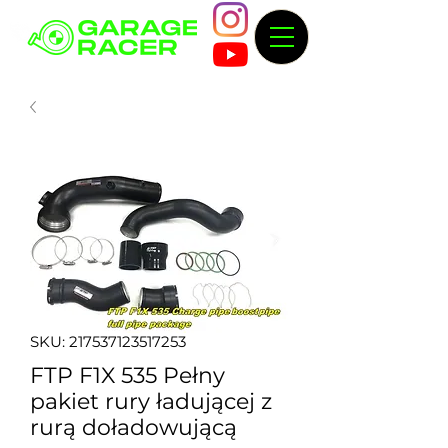
SKU: 217537123517253
FTP F1X 535 Pełny
pakiet rury ładującej z
rurą doładowującą