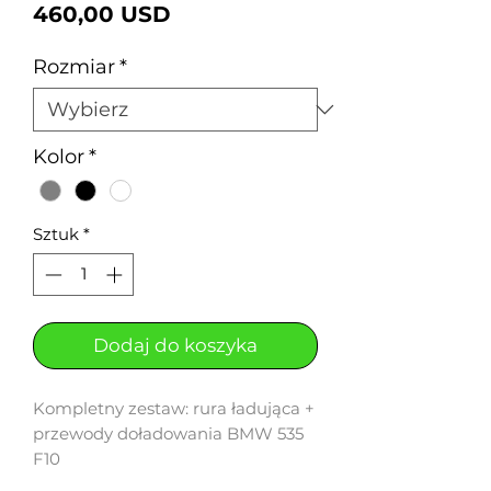
Cena
460,00 USD
Rozmiar
*
Kolor
*
Sztuk
*
Dodaj do koszyka
Kompletny zestaw: rura ładująca +
przewody doładowania BMW 535
F10