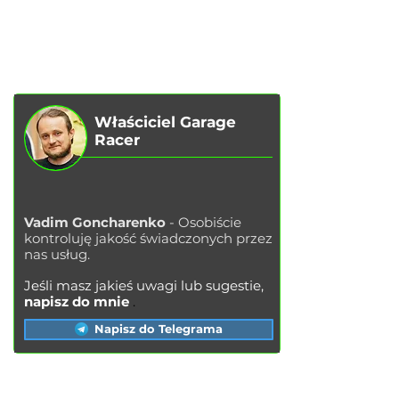
O NAS
CHIP TUNING
RECENZJE
KONTAKTY
BLOG
SKLEP
Właściciel Garage
Racer
Vadim Goncharenko
- Osobiście
kontroluję jakość świadczonych przez
nas usług.
Jeśli masz jakieś uwagi lub sugestie,
napisz do mnie
.
Napisz do Telegrama