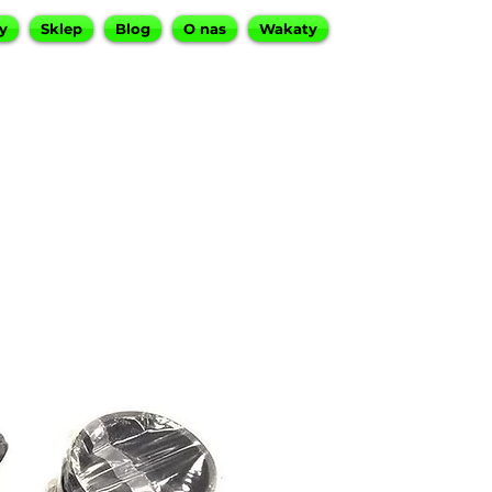
y
Sklep
Blog
O nas
Wakaty