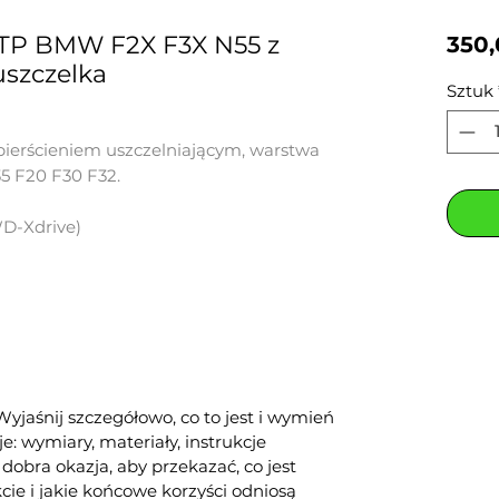
TP BMW F2X F3X N55 z
350
uszczelka
Sztuk
pierścieniem uszczelniającym, warstwa
5 F20 F30 F32.
D-Xdrive)
Wyjaśnij szczegółowo, co to jest i wymień
: wymiary, materiały, instrukcje
ż dobra okazja, aby przekazać, co jest
e i jakie końcowe korzyści odniosą