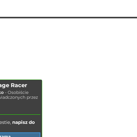
AUTOPODBOR
USŁUGI
CHIP TUNING
Wymiana oleju silnikowego
KONTAKTY
Wymiana klocków hamulcowych
SKLEP
Wymiana tarcz hamulcowych
Wymiana
filtra po
wietrza
Wymiana filtra paliwa
Wymiana filtra kabinowego
Wymiana świec zapłonowych
age Racer
Wymiana płynu chłodzącego
ko
- Osobiście
Mycie chłodnicy
wiadczonych przez
Wymiana płynu hamulcowego
Wymiana oleju w układzie
hydraulicznym
stie,
napisz do
grama