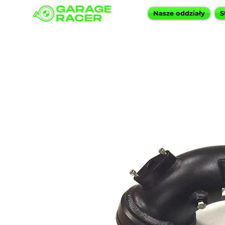
Nasze oddziały
S