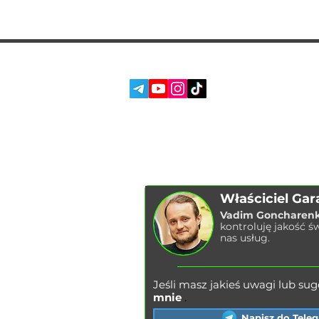
SOC. SIECI:
USŁUGI
O NAS
RECENZJE
BLOG
Właściciel Gar
Vadim Goncharen
kontroluję jakość ś
nas usług.
Jeśli masz jakieś uwagi lub suge
mnie
.
Napisz do Tele