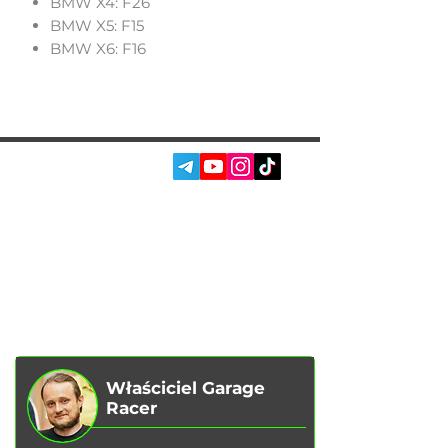
BMW X4: F26
BMW X5: F15
BMW X6: F16
SOC. SIECI:
USŁUGI
AUTOPODBOR
O NAS
CHIP TUNING
RECENZJE
KONTAKTY
BLOG
SKLEP
Właściciel Garage
Racer