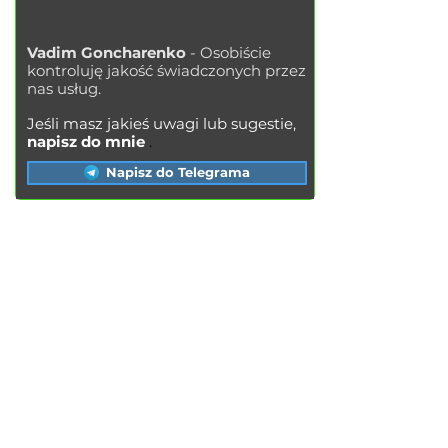
Vadim Goncharenko
- Osobiście
kontroluję jakość świadczonych przez
nas usług.
Jeśli masz jakieś uwagi lub sugestie,
napisz do mnie
.
Napisz do Telegrama
USŁUGI
Wymiana oleju silnikowego
Wymiana klocków hamulcowych
Wymiana tarcz hamulcowych
Wymiana
filtra po
wietrza
Wymiana filtra paliwa
Wymiana filtra kabinowego
Wymiana świec zapłonowych