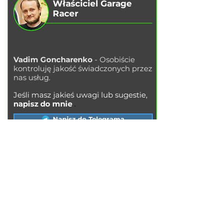
Właściciel Garage
Racer
Vadim Goncharenko
- Osobiście
kontroluję jakość świadczonych przez
nas usług.
Jeśli masz jakieś uwagi lub sugestie,
napisz do mnie
.
Napisz do Telegrama
USŁUGI
Wymiana oleju silnikowego
Wymiana klocków hamulcowych
Wymiana tarcz hamulcowych
Wymiana
filtra po
wietrza