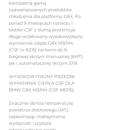
kompletną gamą
zaawansowanych produktów
chłodzenia dla platformy G8X. Po
ponad 9 miesiącach rozwoju i
testów CSF z dumą prezentuje
długo oczekiwany wysokowydajny
wymiennik ciepła G8X M3/M4
(CSF nr 8215) zarówno do 6-
biegowej skrzyni manualnej (6MT),
jak i automatycznej skrzyni ZF8.
WYSOKOWYDAJNY PRZEDNI
WYMIENNIK CIEPŁA CSF DLA
BMW G8X M3/M4 (CSF #8215):
Znacznie obniża temperaturę
powietrza dolotowego (IAT),
zapewniając maksymalną
wydajność i szybsze
odprowadzanie ciepła