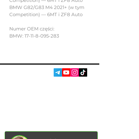
Competition) — 6MT i ZF8 Auto
BMW G82/G83 M4 2021+ (w tym
Competition) — 6MT i ZF8 Auto
Numer OEM części:
BMW: 17-11-8-095-283
SOC. SIECI:
USŁUGI
AUTOPODBOR
O NAS
CHIP TUNING
RECENZJE
KONTAKTY
BLOG
SKLEP