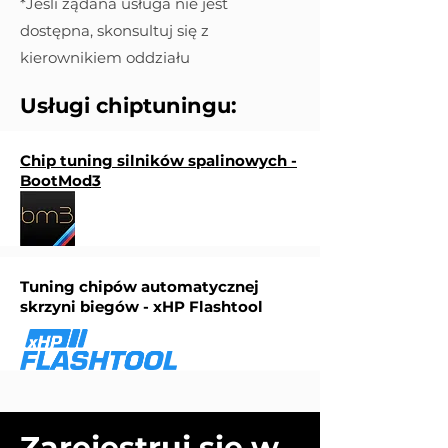
*Jeśli żądana usługa nie jest
dostępna, skonsultuj się z
kierownikiem oddziału
Usługi chiptuningu:
Chip tuning silników spalinowych -
BootMod3
Tuning chipów automatycznej
skrzyni biegów - xHP Flashtool
Zarejestruj się w