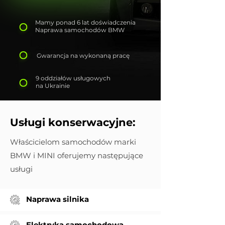
Mamy ponad 6 lat doświadczenia
Naprawa samochodów BMW
Gwarancja na wykonaną pracę
9 oddziałów usługowych
na Ukrainie
Usługi konserwacyjne:
Właścicielom samochodów marki
BMW i MINI oferujemy następujące
usługi
Naprawa silnika
Elektryka samochodowa