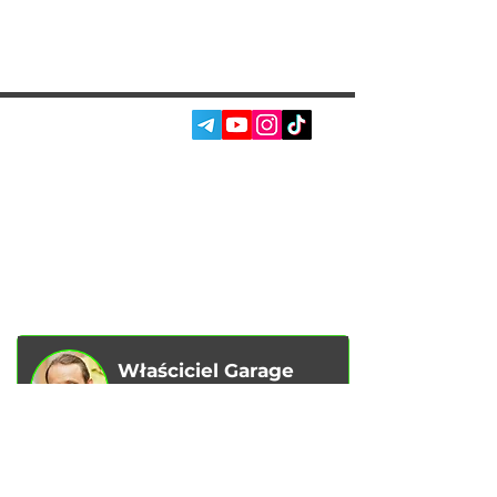
SOC. SIECI:
USŁUGI
AUTOPODBOR
O NAS
CHIP TUNING
RECENZJE
KONTAKTY
BLOG
SKLEP
Właściciel Garage
Racer
Vadim Goncharenko
- Osobiście