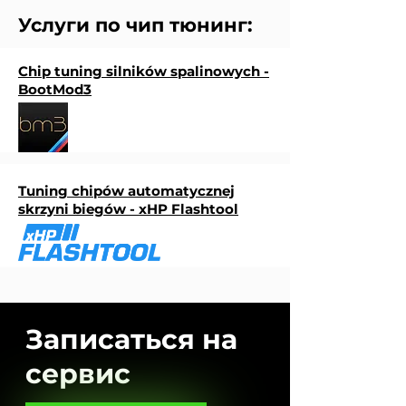
Услуги по чип тюнинг:
Chip tuning silników spalinowych -
BootMod3
Tuning chipów automatycznej
skrzyni biegów - xHP Flashtool
Записаться на
сервис