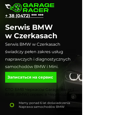
+ 38 (0472) *** ***
Serwis BMW
w Czerkasach
Serwis BMW w Czerkasach
świadczy pełen zakres usług
naprawczych i diagnostycznych
samochodów BMW i Mini.
Записаться на сервис
СТО БМВ Черкассы Garage Racer |
БМВ (BMW) сервис в Черкассах
Mamy ponad 6 lat doświadczenia
Naprawa samochodów BMW