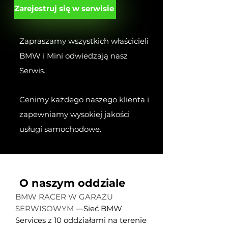
Zarejestruj się w serwisie
Zapraszamy wszystkich właścicieli
BMW i Mini odwiedzają nasz
Serwis.
Cenimy każdego naszego klienta i
zapewniamy wysokiej jakości
usługi samochodowe.
O naszym oddziale
BMW RACER W GARAŻU
SERWISOWYM —
Sieć BMW
Services z 10 oddziałami na terenie