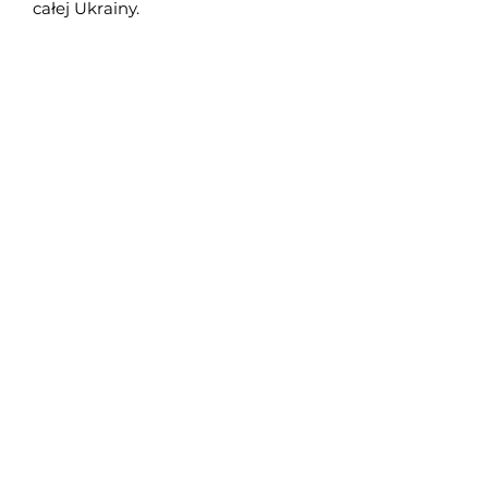
całej Ukrainy.
Oddział w Czerkasach jest na
etapie otwarcia!
Stacja serwisowa BMW Garage
Racer świadczy usługi naprawy i
diagnostyki samochodów marki
BMW.
Nasze kontakty Czerkasy
Адрес