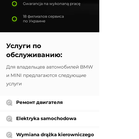
Gwarancja na wykonaną pracę
18 филиалов сервиса
по Украине
Услуги по
обслуживанию:
Для владельцев автомобилей BMW
и MINI предлагаются следующие
услуги
Ремонт двигателя
Elektryka samochodowa
Wymiana drążka kierowniczego