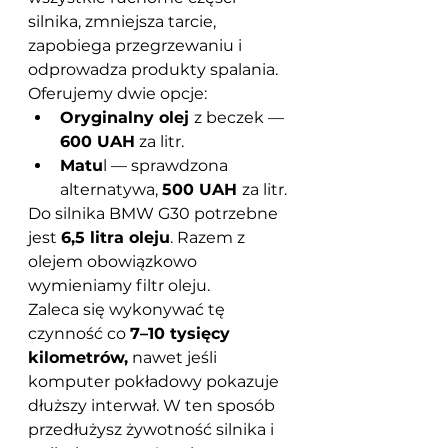
silnika, zmniejsza tarcie, 
zapobiega przegrzewaniu i 
odprowadza produkty spalania.
Oferujemy dwie opcje:
Oryginalny olej 
z beczek — 
600 UAH
 za litr.
Matu
l — sprawdzona 
alternatywa, 
500 UAH 
za litr.
Do silnika BMW G30 potrzebne 
jest 
6,5 litra oleju
. Razem z 
olejem obowiązkowo 
wymieniamy filtr oleju.
Zaleca się wykonywać tę 
czynność co 
7–10 tysięcy 
kilometrów,
 nawet jeśli 
komputer pokładowy pokazuje 
dłuższy interwał. W ten sposób 
przedłużysz żywotność silnika i 