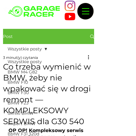
Post
Wszystkie posty
3 minut(y) czytania
Wszystkie posty
Co trzeba wymienić w
BMW M4 G82
BMW, żeby nie
BMW F10
wpakować się w drogi
BMW F30
remont —
BMW F23
KOMPLEKSOWY
Silniki BMW
SERWIS dla G30 540
Import BMW
OP OP! Kompleksowy serwis 
BMW F31 320d