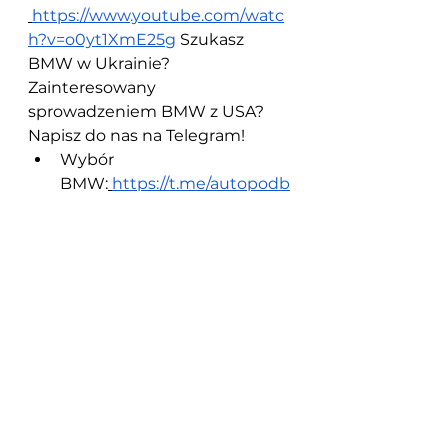
https://www.youtube.com/watc
h?v=o0yt1XmE25g
 Szukasz 
BMW w Ukrainie? 
Zainteresowany 
sprowadzeniem BMW z USA? 
Napisz do nas na Telegram!
Wybór 
BMW:
https://t.me/autopodb
or_garage_racer
Sprowadzenie BMW z 
USA:
https://t.me/prigon_bm
w_usa_garage_racer
Zobacz wszystkie
Powiązane posty