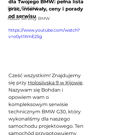
dla Twojego BMW: pełna lista 
BMW F11 525d
prac, interwały, ceny i porady 
od serwisu
Nasze serwisy BMW
https://www.youtube.com/watch?
v=o0yt1XmE25g 
Cześć wszystkim! Znajdujemy 
się przy 
Holosiivska 9 w Kijowie
. 
Nazywam się Bohdan i 
opowiem wam o 
kompleksowym serwisie 
technicznym BMW G30, który 
wykonaliśmy dla naszego 
samochodu projektowego. Ten 
samochód przygotowujemy 