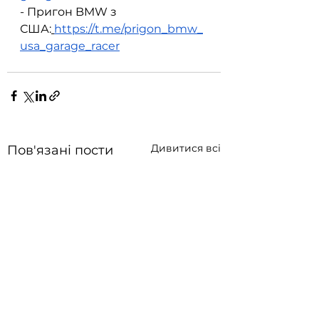
- Пригон BMW з 
США:
https://t.me/prigon_bmw_
usa_garage_racer
Дивитися всі
Пов'язані пости