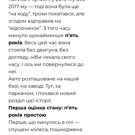
2017-му — тоді вона була ще 
“на ходу”, трохи покатався, але 
згодом відправив на 
“відпочинок”. З того часу 
минуло щонайменше
 п’ять 
років
. Весь цей час вона 
стояла без двигуна, без 
догляду, ніби чекала свого 
часу. І ось ми повернулися до 
неї.
Авто розташоване на нашій 
базі, на заводі. Тут, за 
парканом, і почався новий 
розділ цієї історії.
Перша оцінка стану: п’ять 
років простою
Перше, що кинулось в очі — 
спущені колеса, пошкоджена 