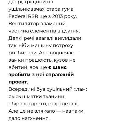
двері, тріщини на 
ущільнювачах, стара гума 
Federal RSR ще з 2013 року. 
Вентилятор зламаний, 
частина елементів відсутня. 
Деякі речі взагалі виглядали 
так, ніби машину потроху 
розбирали. Але водночас — 
замки працюють, кузов не 
вбитий, все ще 
є шанс 
зробити з неї справжній 
проект
.
Всередині був суцільний хлам: 
якісь шматки тканини, 
обірвані дроти, старі деталі. 
Але це не злякало — навпаки, 
дало натхнення.