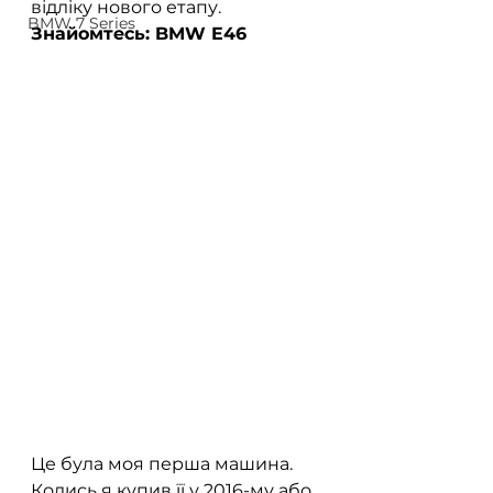
відліку нового етапу.
BMW 7 Series
Знайомтесь: BMW E46
Це була моя перша машина. 
Колись я купив її у 2016-му або 