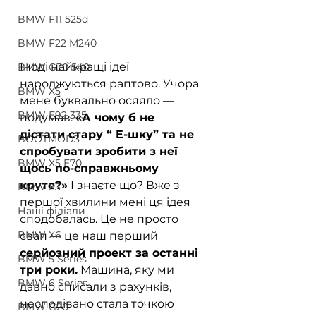
BMW F11 525d
BMW F22 M240
Іноді найкращі ідеї 
BMW G30 540
народжуються раптово. Учора 
BMW X5
мене буквально осяяло — 
BMW E92 335
подумав: 
«А чому б не 
дістати стару “ E-шку” та не 
BOOTMOD3
спробувати зробити з неї 
BMW X5 E70
щось по-справжньому 
круте?»
 І знаєте що? Вже з 
BMW X3
першої хвилини мені ця ідея 
Наші філіали
сподобалась. Це не просто 
BMW X6
свап — це наш перший 
серйозний проект за останні 
BMW 5 Series
три роки.
 Машина, яку ми 
BMW 6 Series
давно списали з рахунків, 
несподівано стала точкою 
BMW G20