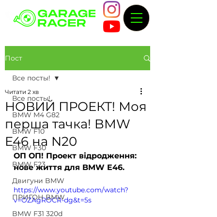
Пост
Все посты!
Читати 2 хв
Все посты!
НОВИЙ ПРОЕКТ! Моя
BMW M4 G82
перша тачка! BMW
BMW F10
E46 на N20
BMW F30
ОП ОП! Проект відродження: 
BMW F23
нове життя для BMW E46.
Двигуни BMW
https://www.youtube.com/watch?
ПРИГОН BMW
v=OZAgROCR-dg&t=5s
BMW F31 320d