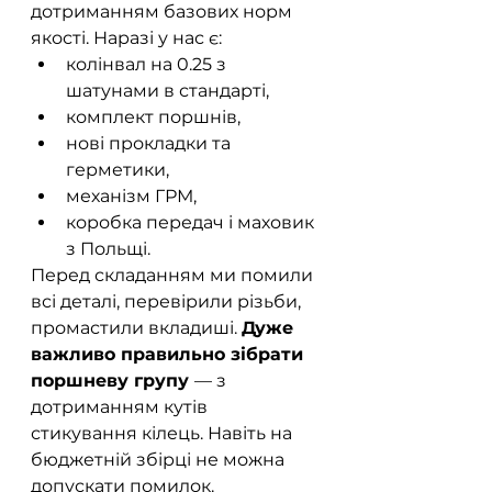
дотриманням базових норм 
якості. Наразі у нас є:
колінвал на 0.25 з 
шатунами в стандарті,
комплект поршнів,
нові прокладки та 
герметики,
механізм ГРМ,
коробка передач і маховик 
з Польщі.
Перед складанням ми помили 
всі деталі, перевірили різьби, 
промастили вкладиші. 
Дуже 
важливо правильно зібрати 
поршневу групу 
— з 
дотриманням кутів 
стикування кілець. Навіть на 
бюджетній збірці не можна 
допускати помилок.