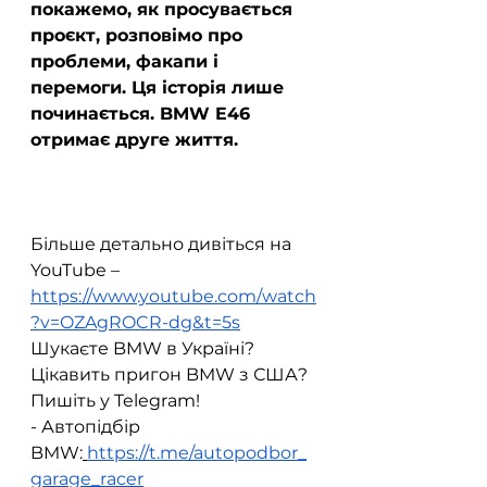
покажемо, як просувається 
проєкт, розповімо про 
проблеми, факапи і 
перемоги. Ця історія лише 
починається. BMW E46 
отримає друге життя.
Більше детально дивіться на 
YouTube – 
https://www.youtube.com/watch
?v=OZAgROCR-dg&t=5s
Шукаєте BMW в Україні? 
Цікавить пригон BMW з США? 
Пишіть у Telegram!  
- Автопідбір 
BMW:
https://t.me/autopodbor_
garage_racer